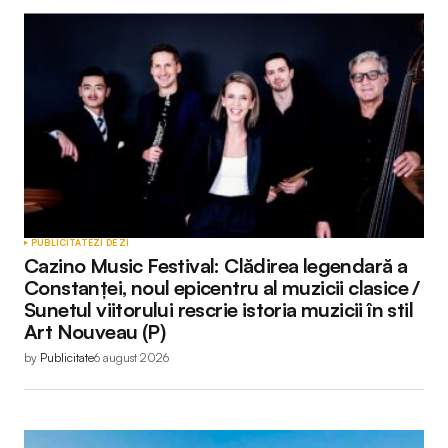
Adresa ta de email nu va fi publicată.
Câmpurile
obligatorii sunt marcate cu
*
Comment
*
Your Name
*
PUBLICITATE
ZI DE ZI
Cazino Music Festival: Clădirea legendară a
Your E-mail
*
Constanței, noul epicentru al muzicii clasice /
Sunetul viitorului rescrie istoria muzicii în stil
Art Nouveau (P)
by
Publicitate
6 august 2026
Submit Comment