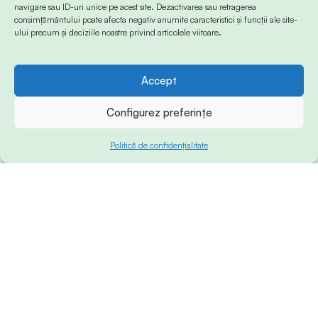
navigare sau ID-uri unice pe acest site. Dezactivarea sau retragerea
consimțământului poate afecta negativ anumite caracteristici și funcții ale site-
ului precum și deciziile noastre privind articolele viitoare.
Accept
Configurez preferințe
Politică de confidențialitate
© 2024 Info-Sud-Est. All Rights Reserved.