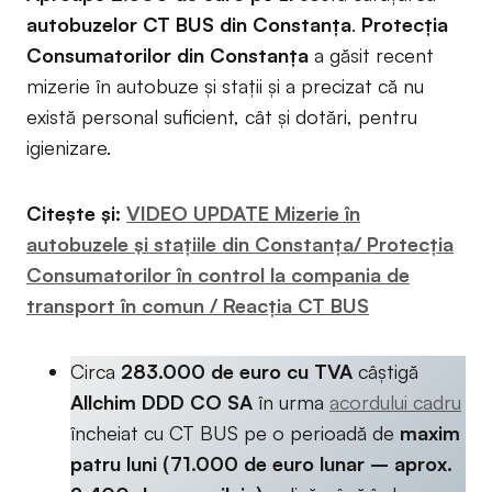
autobuzelor
CT BUS din Constanța
.
Protecția
Consumatorilor din Constanța
a găsit recent
mizerie în autobuze și stații și a precizat că nu
există personal suficient, cât și dotări, pentru
igienizare.
Citește și:
VIDEO UPDATE Mizerie în
autobuzele și stațiile din Constanța/ Protecția
Consumatorilor în control la compania de
transport în comun / Reacția CT BUS
Circa
283.000 de euro cu TVA
câștigă
Allchim DDD CO SA
în urma
acordului cadru
încheiat cu CT BUS pe o perioadă de
maxim
patru luni
(71.000 de euro lunar – aprox.