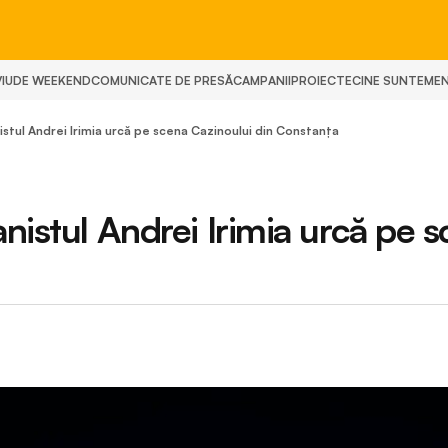
IU
DE WEEKEND
COMUNICATE DE PRESĂ
CAMPANII
PROIECTE
CINE SUNTEM
E
istul Andrei Irimia urcă pe scena Cazinoului din Constanța
nistul Andrei Irimia urcă pe 