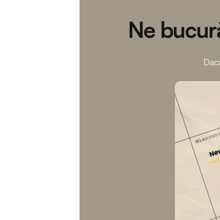
Ne bucură
Dacă