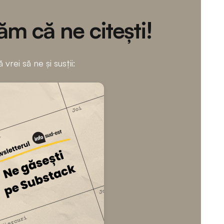
m că ne citești!
 vrei să ne și susții: