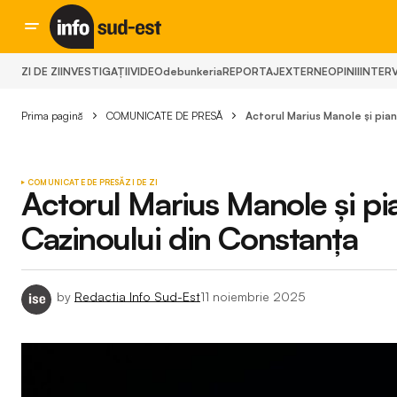
ZI DE ZI
INVESTIGAȚII
VIDEO
debunkeria
REPORTAJ
EXTERNE
OPINII
INTERV
Prima pagină
COMUNICATE DE PRESĂ
Actorul Marius Manole și pian
COMUNICATE DE PRESĂ
ZI DE ZI
Actorul Marius Manole și pia
Cazinoului din Constanța
by
Redactia Info Sud-Est
11 noiembrie 2025