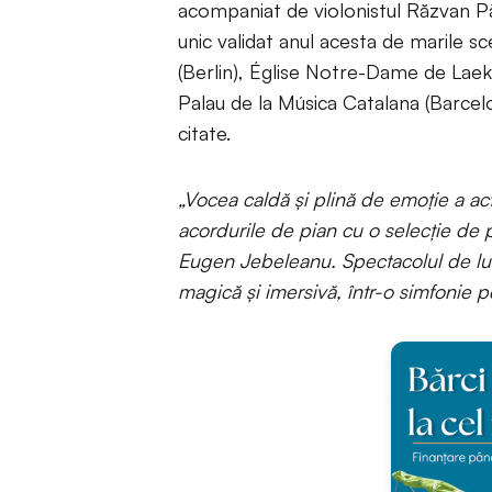
acompaniat de violonistul Răzvan Pău
unic validat anul acesta de marile
(Berlin), Église Notre-Dame de Laeke
Palau de la Música Catalana (Barcelon
citate.
„Vocea caldă și plină de emoție a a
acordurile de pian cu o selecție de
Eugen Jebeleanu. Spectacolul de lum
magică și imersivă, într-o simfonie pe