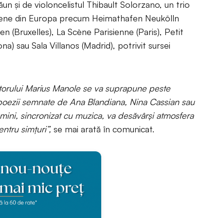
n și de violoncelistul Thibault Solorzano, un trio
 scene din Europa precum Heimathafen Neukölln
n (Bruxelles), La Scène Parisienne (Paris), Petit
a) sau Sala Villanos (Madrid), potrivit sursei
ctorului Marius Manole se va suprapune peste
 poezii semnate de Ana Blandiana, Nina Cassian sau
ini, sincronizat cu muzica, va desăvârși atmosfera
ntru simțuri”,
se mai arată în comunicat.