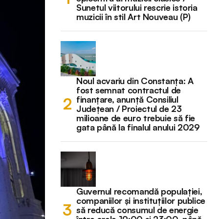
Sunetul viitorului rescrie istoria
muzicii în stil Art Nouveau (P)
Noul acvariu din Constanța: A
fost semnat contractul de
finanțare, anunță Consiliul
Județean / Proiectul de 23
milioane de euro trebuie să fie
gata până la finalul anului 2029
Guvernul recomandă populației,
companiilor și instituțiilor publice
să reducă consumul de energie
între orele 19:00 și 23:00, până