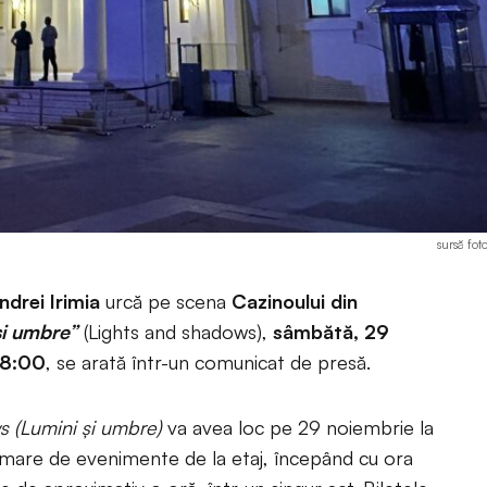
sursă fot
ndrei Irimia
urcă pe scena
Cazinoului din
și umbre”
(Lights and shadows),
sâmbătă, 29
18:00
, se arată într-un comunicat de presă.
s (Lumini și umbre)
va avea loc pe 29 noiembrie la
 mare de evenimente de la etaj, începând cu ora