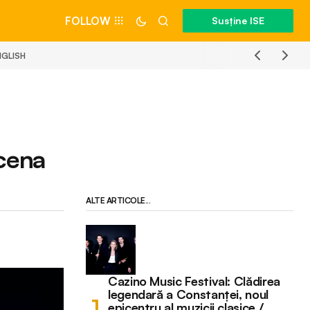
FOLLOW
Susține ISE
NGLISH
scena
ALTE ARTICOLE...
Cazino Music Festival: Clădirea
legendară a Constanței, noul
epicentru al muzicii clasice /