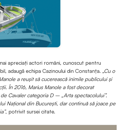
mai apreciați actori români, cunoscut pentru
cabil, adaugă echipa Cazinoului din Constanța.
„Cu o
 Manole a reușit să cucerească inimile publicului și
ții. În 2016, Marius Manole a fost decorat
d de Cavaler categoria D – „Arta spectacolului”.
lui Național din București, dar continuă să joace pe
ia”
, potrivit sursei citate.