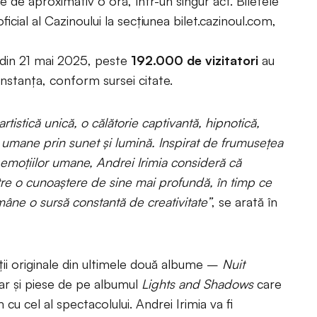
e de aproximativ o oră, într-un singur act. Biletele
ficial al Cazinoului la secțiunea bilet.cazinoul.com,
ă din 21 mai 2025, peste
192.000 de vizitatori
au
nstanța, conform sursei citate.
rtistică unică, o călătorie captivantă, hipnotică,
i umane prin sunet și lumină. Inspirat de frumusețea
 emoțiilor umane, Andrei Irimia consideră că
tre o cunoaștere de sine mai profundă, în timp ce
ămâne o sursă constantă de creativitate”
, se arată în
ții originale din ultimele două albume –
Nuit
dar și piese de pe albumul
Lights and Shadows
care
cu cel al spectacolului. Andrei Irimia va fi