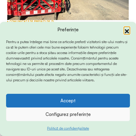
COMUNICATE DE PRESĂ
ZI DE ZI
Avarie RAJA pe aleea Topolog din Constanța
Preferințe
/ Se oprește apa
Pentru a putea înțelege mai bine ce articole preferă vizitatorii site-ului nostru și
by
Redactia Info Sud-Est
7 august 2026
ca să le putem oferi cele mai bune experiențe folosim tehnologii precum
cookie-urile pentru a stoca și/sau accesa informațiile despre preferințele
dumneavoastră privind articolele noastre. Consimțământul pentru aceste
tehnologii ne va permite să procesăm date precum comportamentul de
navigare sau ID-uri unice pe acest site. Dezactivarea sau retragerea
consimțământului poate afecta negativ anumite caracteristici și funcții ale site-
ului precum și deciziile noastre privind articolele viitoare.
Accept
Configurez preferințe
Politică de confidențialitate
PUBLICITATE
ZI DE ZI