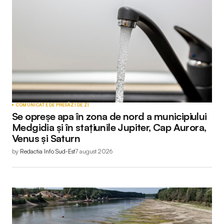
obligatorii sunt marcate cu
*
Comment
*
Your Name
*
COMUNICATE DE PRESĂ
ZI DE ZI
Se opreșe apa în zona de nord a municipiului
Your E-mail
*
Medgidia și în stațiunile Jupiter, Cap Aurora,
Venus și Saturn
by
Redactia Info Sud-Est
7 august 2026
Submit Comment