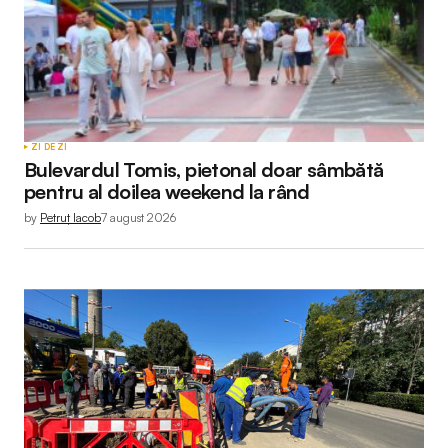
ZI DE ZI
Bulevardul Tomis, pietonal doar sâmbătă
pentru al doilea weekend la rând
by
Petruț Iacob
7 august 2026