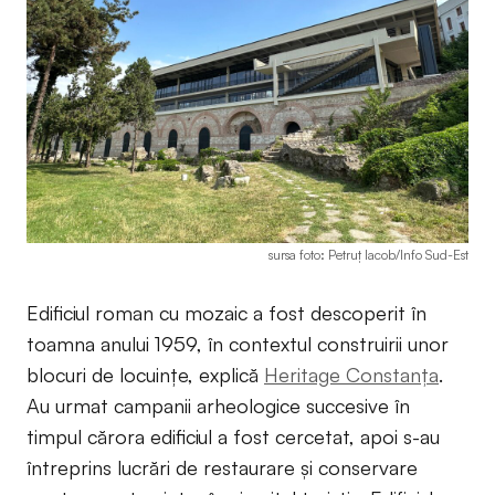
sursa foto: Petruț Iacob/Info Sud-Est
Edificiul roman cu mozaic a fost descoperit în
toamna anului 1959, în contextul construirii unor
blocuri de locuințe, explică
Heritage Constanța
.
Au urmat campanii arheologice succesive în
timpul cărora edificiul a fost cercetat, apoi s-au
întreprins lucrări de restaurare și conservare