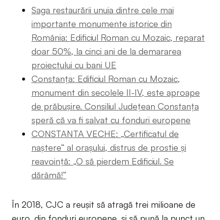
Saga restaurării unuia dintre cele mai
importante monumente istorice din
România: Edificiul Roman cu Mozaic, reparat
doar 50%, la cinci ani de la demararea
proiectului cu bani UE
Constanța: Edificiul Roman cu Mozaic,
monument din secolele II-IV, este aproape
de prăbușire. Consiliul Județean Constanța
speră că va fi salvat cu fonduri europene
CONSTANTA VECHE: „Certificatul de
naștere“ al orașului, distrus de prostie și
reavoință: „O să pierdem Edificiul. Se
dărâmă!“
În 2018, CJC a reușit să atragă trei milioane de
euro, din fonduri europene, și să pună la punct un