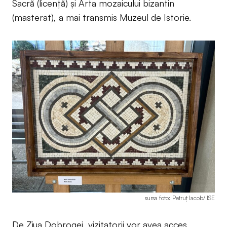
Sacră (licență) și Arta mozaicului bizantin
(masterat), a mai transmis Muzeul de Istorie.
sursa foto: Petruț Iacob/ ISE
De Ziua Dobrogei, vizitatorii vor avea acces