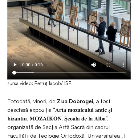
sursa video: Petruț Iacob/ ISE
Totodată, vineri, de
Ziua Dobrogei
, a fost
deschisă expoziția “𝐀𝐫𝐭𝐚 𝐦𝐨𝐳𝐚𝐢𝐜𝐮𝐥𝐮𝐢 𝐚𝐧𝐭𝐢𝐜 𝐬̦𝐢
𝐛𝐢𝐳𝐚𝐧𝐭𝐢𝐧. 𝐌𝐎𝐙𝐀𝐈𝐊𝐎𝐍. 𝐒̦𝐜𝐨𝐚𝐥𝐚 𝐝𝐞 𝐥𝐚 𝐀𝐥𝐛𝐚”,
organizată de Secția Artă Sacră din cadrul
Facultății de Teologie Ortodoxă, Universitatea „1