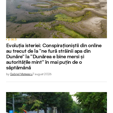
ZI DE ZI
Evoluția isteriei: Conspiraționiștii din online
au trecut de la “ne fură străinii apa din
Dunăre” la “Dunărea e bine mersi și
autoritățile mint” în mai puțin de o
săptămână
by
Gabriel Mateescu
7 august 2026