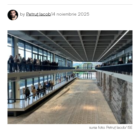
by
Petruț Iacob
14 noiembrie 2025
sursa foto: Petruț Iacob/ ISE