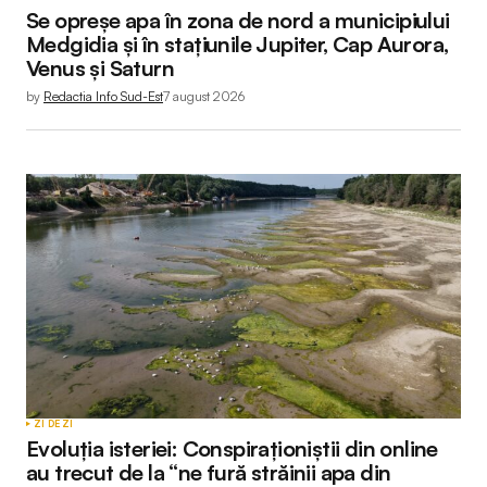
Se opreșe apa în zona de nord a municipiului
Your E-mail
*
Medgidia și în stațiunile Jupiter, Cap Aurora,
Venus și Saturn
by
Redactia Info Sud-Est
7 august 2026
Submit Comment
ZI DE ZI
Evoluția isteriei: Conspiraționiștii din online
au trecut de la “ne fură străinii apa din