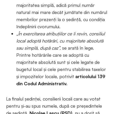
majoritatea simplă, adică primul număr
natural mai mare decât jumătate din numărul
membrilor prezenți la o ședință, cu condiția
îndeplinirii cvorumului.
„În exercitarea atribuțiilor ce îi revin, consiliul
local adoptă hotărâri, cu majoritate absolută
sau simplă, după caz”,
se arată în lege.
Printre hotărârile care se adoptă cu
majoritate absolută sunt și cele legate de
bugetul local și cele pentru stabilirea taxelor
și impozitelor locale, potrivit
articolului 139
din Codul Administrativ.
La finalul ședinței, consilierii locali care au votat
pentru și-au spus numele, după ce președintele
de ședință,
Nicolae Lascu (PSD)
, nu a dorit să