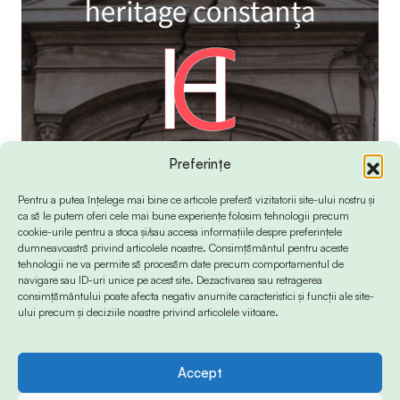
Preferințe
Pentru a putea înțelege mai bine ce articole preferă vizitatorii site-ului nostru și
ca să le putem oferi cele mai bune experiențe folosim tehnologii precum
cookie-urile pentru a stoca și/sau accesa informațiile despre preferințele
dumneavoastră privind articolele noastre. Consimțământul pentru aceste
tehnologii ne va permite să procesăm date precum comportamentul de
navigare sau ID-uri unice pe acest site. Dezactivarea sau retragerea
consimțământului poate afecta negativ anumite caracteristici și funcții ale site-
ului precum și deciziile noastre privind articolele viitoare.
Accept