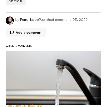
CONSTANTA
by
Petruț Iacob
Published
decembrie 03, 2025
Add a comment
CITEȘTE MAI MULTE
Adresa ta de email nu va fi publicată.
Câmpurile
obligatorii sunt marcate cu
*
Comment
*
Your Name
*
COMUNICATE DE PRESĂ
ZI DE ZI