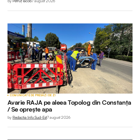
by
Petruț Iacob
7 august 2026
COMUNICATE DE PRESĂ
ZI DE ZI
Avarie RAJA pe aleea Topolog din Constanța
/ Se oprește apa
by
Redactia Info Sud-Est
7 august 2026