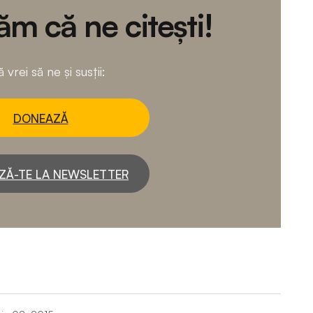
m că ne citești!
 vrei să ne și susții:
DONEAZĂ
ZĂ-TE LA NEWSLETTER