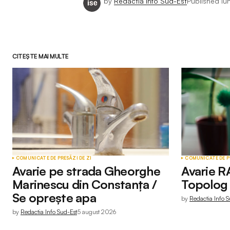
by
Redactia Info Sud-Est
Published
iu
CITEȘTE MAI MULTE
COMUNICATE DE PRESĂ
ZI DE ZI
COMUNICATE DE P
Avarie pe strada Gheorghe
Avarie R
Marinescu din Constanța /
Topolog 
Se oprește apa
by
Redactia Info S
by
Redactia Info Sud-Est
5 august 2026