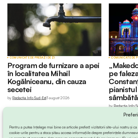
COMUNICATE DE PRESĂ
ZI DE ZI
COMUNICATE DE P
Program de furnizare a apei
„Makedo
în localitatea Mihail
pe faleza
Kogălniceanu, din cauza
Constanț
secetei
pianistu
sâmbătă
by
Redactia Info Sud-Est
3 august 2026
by
Redactia Info S
Prefer
Pentru a putea înțelege mai bine ce articole preferă vizitatorii site-ului nostru și
cookie-urile pentru a stoca și/sau accesa informațiile despre preferințele dumneav