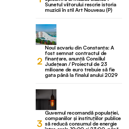
Sunetul viitorului rescrie istoria
muzicii în stil Art Nouveau (P)
Noul acvariu din Constanța: A
fost semnat contractul de
finanțare, anunță Consiliul
Județean / Proiectul de 23
milioane de euro trebuie să fie
gata până la finalul anului 2029
Guvernul recomandă populației,
companiilor și instituțiilor publice
să reducă consumul de energie
între orele 19:00 și 23:00, până