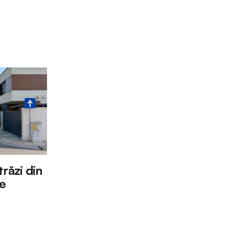
răzi din
re