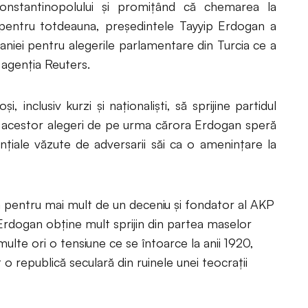
nstantinopolului și promițând că chemarea la
pentru totdeauna, președintele Tayyip Erdogan a
aniei pentru alegerile parlamentare din Turcia ce a
 agenția Reuters.
i, inclusiv kurzi și naționaliști, să sprijine partidul
ia acestor alegeri de pe urma cărora Erdogan speră
nțiale văzute de adversarii săi ca o amenințare la
ia pentru mai mult de un deceniu și fondator al AKP
.), Erdogan obține mult sprijin din partea maselor
ulte ori o tensiune ce se întoarce la anii 1920,
o republică seculară din ruinele unei teocrații