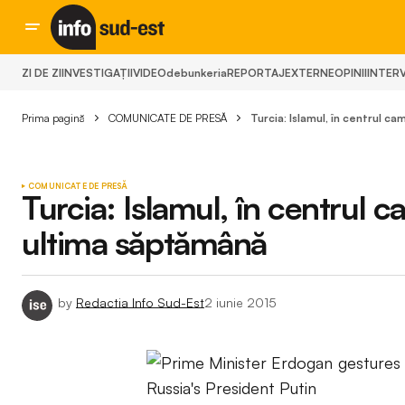
ZI DE ZI
INVESTIGAȚII
VIDEO
debunkeria
REPORTAJ
EXTERNE
OPINII
INTERV
Prima pagină
COMUNICATE DE PRESĂ
Turcia: Islamul, în centrul c
COMUNICATE DE PRESĂ
Turcia: Islamul, în centrul c
ultima săptămână
by
Redactia Info Sud-Est
2 iunie 2015