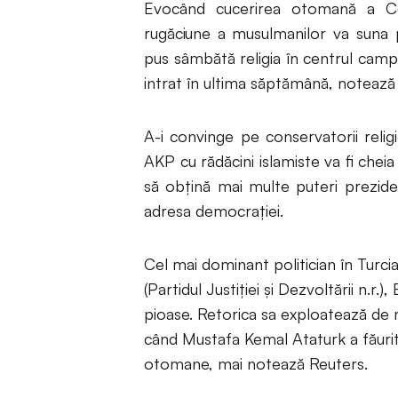
Evocând cucerirea otomană a Co
rugăciune a musulmanilor va suna 
pus sâmbătă religia în centrul camp
intrat în ultima săptămână, notează
A-i convinge pe conservatorii religioș
AKP cu rădăcini islamiste va fi che
să obțină mai multe puteri prezide
adresa democrației.
Cel mai dominant politician în Turc
(Partidul Justiției și Dezvoltării n.r
pioase. Retorica sa exploatează de m
când Mustafa Kemal Ataturk a făurit 
otomane, mai notează Reuters.