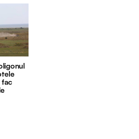
oligonul
tele
 fac
le