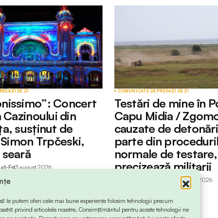
RESĂ
ZI DE ZI
COMUNICATE DE PRESĂ
ZI DE ZI
nissimo”: Concert
Testări de mine în P
 Cazinoului din
Capu Midia / Zgomo
a, susținut de
cauzate de detonări
l Simon Trpčeski,
parte din proceduri
 seară
normale de testare,
precizează militarii
ud-Est
3 august 2026
by
Redactia Info Sud-Est
3 august 2026
ințe
 ca să le putem oferi cele mai bune experiențe folosim tehnologii precum
oastră privind articolele noastre. Consimțământul pentru aceste tehnologii ne