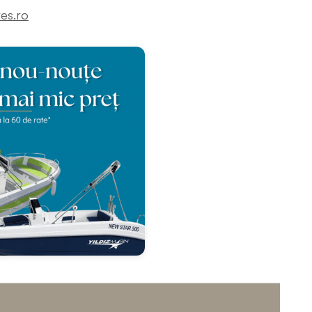
es.ro