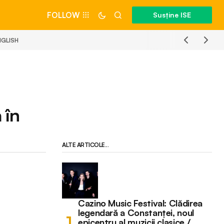
FOLLOW
Susține ISE
NGLISH
 în
ALTE ARTICOLE...
Cazino Music Festival: Clădirea
legendară a Constanței, noul
epicentru al muzicii clasice /