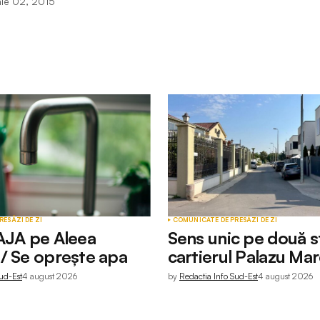
nie 02, 2015
RESĂ
ZI DE ZI
COMUNICATE DE PRESĂ
ZI DE ZI
AJA pe Aleea
Sens unic pe două st
/ Se oprește apa
cartierul Palazu Ma
ud-Est
4 august 2026
by
Redactia Info Sud-Est
4 august 2026