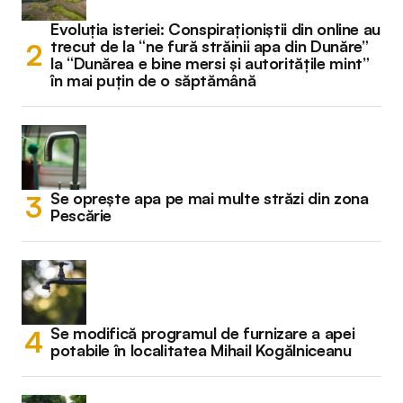
Evoluția isteriei: Conspiraționiștii din online au
trecut de la “ne fură străinii apa din Dunăre”
la “Dunărea e bine mersi și autoritățile mint”
în mai puțin de o săptămână
Se oprește apa pe mai multe străzi din zona
Pescărie
Se modifică programul de furnizare a apei
potabile în localitatea Mihail Kogălniceanu