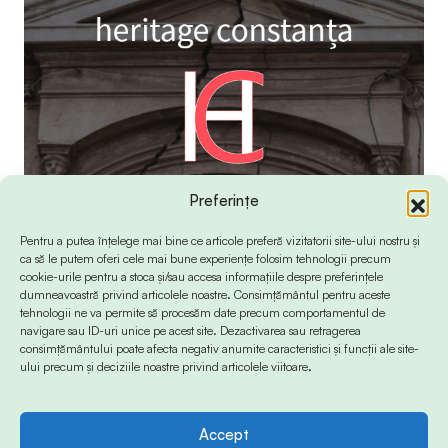
Preferințe
Pentru a putea înțelege mai bine ce articole preferă vizitatorii site-ului nostru și
ca să le putem oferi cele mai bune experiențe folosim tehnologii precum
cookie-urile pentru a stoca și/sau accesa informațiile despre preferințele
dumneavoastră privind articolele noastre. Consimțământul pentru aceste
tehnologii ne va permite să procesăm date precum comportamentul de
navigare sau ID-uri unice pe acest site. Dezactivarea sau retragerea
consimțământului poate afecta negativ anumite caracteristici și funcții ale site-
ului precum și deciziile noastre privind articolele viitoare.
Accept