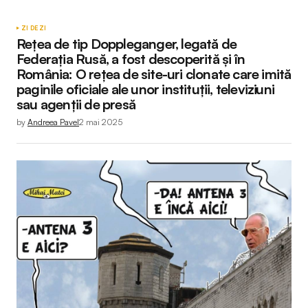
ZI DE ZI
Rețea de tip Doppleganger, legată de
Federația Rusă, a fost descoperită și în
România: O rețea de site-uri clonate care imită
paginile oficiale ale unor instituții, televiziuni
sau agenții de presă
by
Andreea Pavel
2 mai 2025