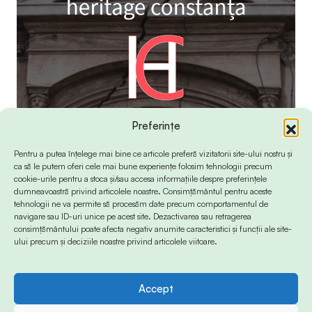
Preferințe
Pentru a putea înțelege mai bine ce articole preferă vizitatorii site-ului nostru și
ca să le putem oferi cele mai bune experiențe folosim tehnologii precum
cookie-urile pentru a stoca și/sau accesa informațiile despre preferințele
dumneavoastră privind articolele noastre. Consimțământul pentru aceste
tehnologii ne va permite să procesăm date precum comportamentul de
navigare sau ID-uri unice pe acest site. Dezactivarea sau retragerea
consimțământului poate afecta negativ anumite caracteristici și funcții ale site-
ului precum și deciziile noastre privind articolele viitoare.
Accept