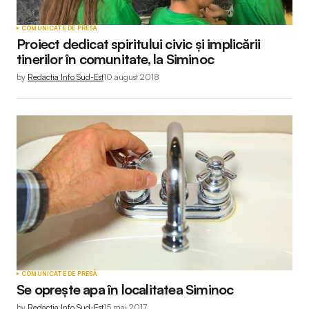
COMUNICATE DE PRESĂ
Proiect dedicat spiritului civic și implicării
tinerilor în comunitate, la Siminoc
by
Redactia Info Sud-Est
10 august 2018
COMUNICATE DE PRESĂ
Se oprește apa în localitatea Siminoc
by
Redactia Info Sud-Est
15 mai 2017