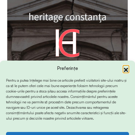
Preferințe
Pentru a putea înțelege mai bine ce articole preferă vizitatorii site-ului nostru și
ca să le putem oferi cele mai bune experiențe folosim tehnologii precum
cookie-urile pentru a stoca și/sau accesa informațiile despre preferințele
dumneavoastră privind articolele noastre. Consimțământul pentru aceste
tehnologii ne va permite să procesăm date precum comportamentul de
navigare sau ID-uri unice pe acest site. Dezactivarea sau retragerea
consimțământului poate afecta negativ anumite caracteristici și funcții ale site-
ului precum și deciziile noastre privind articolele viitoare.