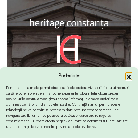
Preferințe
Pentru a putea înțelege mai bine ce articole preferă vizitatorii site-ului nostru și
ca să le putem oferi cele mai bune experiențe folosim tehnologii precum
cookie-urile pentru a stoca și/sau accesa informațiile despre preferințele
dumneavoastră privind articolele noastre. Consimțământul pentru aceste
tehnologii ne va permite să procesăm date precum comportamentul de
navigare sau ID-uri unice pe acest site. Dezactivarea sau retragerea
consimțământului poate afecta negativ anumite caracteristici și funcții ale site-
ului precum și deciziile noastre privind articolele viitoare.