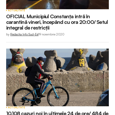
ACTUALITATE
OFICIAL Municipiul Constanța intră în
carantină vineri, începând cu ora 20:00/ Setul
integral de restricții
by
Redactia Info Sud-Est
19 noiembrie 2020
ACTUALITATE
10.108 cazuri noi în ultimele 24 de ore/ 484 de