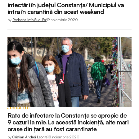
infectări în județul Constanța/ Municipiul va
intra în carantină din acest weekend
by
Redactia Info Sud-Est
19 noiembrie 2020
ACTUALITATE
Rata de infectare la Constanța se apropie de
9 cazuri la mie. La această incidență, alte mari
orașe din țară au fost carantinate
by
Cristian Andrei Leonte
18 noiembrie 2020