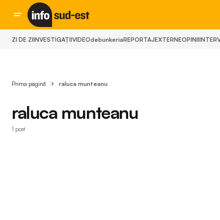
ZI DE ZI
INVESTIGAȚII
VIDEO
debunkeria
REPORTAJ
EXTERNE
OPINII
INTERV
Prima pagină
raluca munteanu
raluca munteanu
1 post