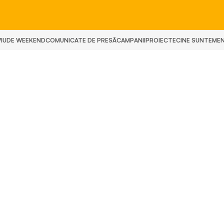
IU
DE WEEKEND
COMUNICATE DE PRESĂ
CAMPANII
PROIECTE
CINE SUNTEM
E