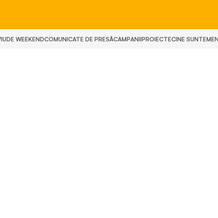
IU
DE WEEKEND
COMUNICATE DE PRESĂ
CAMPANII
PROIECTE
CINE SUNTEM
E