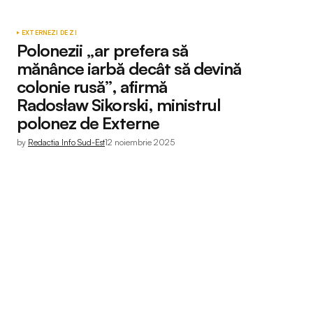
EXTERNE
ZI DE ZI
Polonezii „ar prefera să
mănânce iarbă decât să devină
colonie rusă”, afirmă
Radosław Sikorski, ministrul
polonez de Externe
by
Redactia Info Sud-Est
12 noiembrie 2025