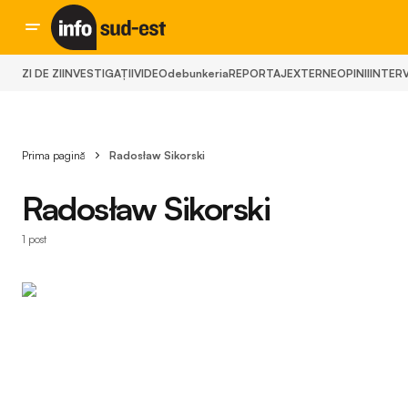
ZI DE ZI
INVESTIGAȚII
VIDEO
debunkeria
REPORTAJ
EXTERNE
OPINII
INTERV
Prima pagină
Radosław Sikorski
Radosław Sikorski
1 post