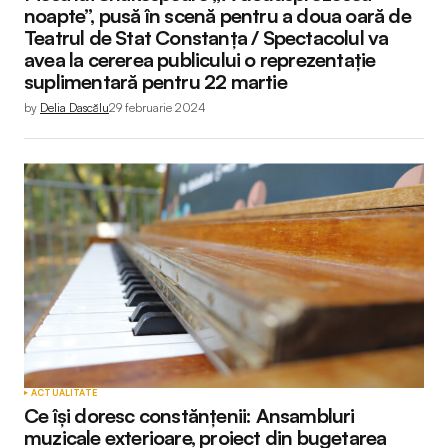
noapte”, pusă în scenă pentru a doua oară de
Teatrul de Stat Constanța / Spectacolul va
avea la cererea publicului o reprezentație
suplimentară pentru 22 martie
by
Delia Dascălu
29 februarie 2024
ACTUALITATE
Ce își doresc constănțenii: Ansambluri
muzicale exterioare, proiect din bugetarea