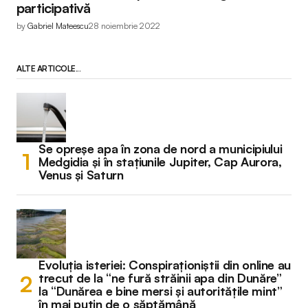
participativă
by
Gabriel Mateescu
28 noiembrie 2022
ALTE ARTICOLE...
Se opreșe apa în zona de nord a municipiului
Medgidia și în stațiunile Jupiter, Cap Aurora,
Venus și Saturn
Evoluția isteriei: Conspiraționiștii din online au
trecut de la “ne fură străinii apa din Dunăre”
la “Dunărea e bine mersi și autoritățile mint”
în mai puțin de o săptămână