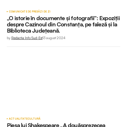
COMUNICATE DE PRESĂ
ZI DE ZI
„O istorie în documente și fotografii”: Expoziții
despre Cazinoul din Constanța, pe faleză și la
Biblioteca Județeană.
by
Redactia Info Sud-Est
13 august 2024
ACTUALITATE
CULTURĂ
Piesa lui Shakespeare „A douăsprezecea