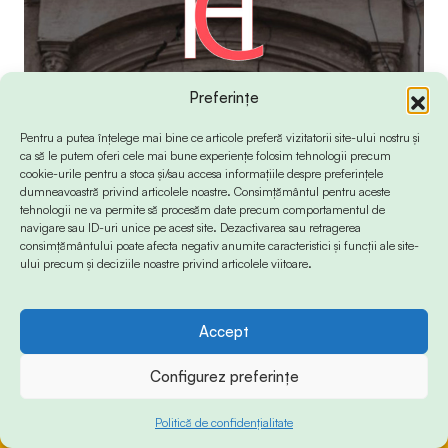
Preferințe
Pentru a putea înțelege mai bine ce articole preferă vizitatorii site-ului nostru și
ca să le putem oferi cele mai bune experiențe folosim tehnologii precum
cookie-urile pentru a stoca și/sau accesa informațiile despre preferințele
dumneavoastră privind articolele noastre. Consimțământul pentru aceste
tehnologii ne va permite să procesăm date precum comportamentul de
navigare sau ID-uri unice pe acest site. Dezactivarea sau retragerea
consimțământului poate afecta negativ anumite caracteristici și funcții ale site-
ului precum și deciziile noastre privind articolele viitoare.
Accept
© 2024 Info-Sud-Est. All Rights Reserved.
Configurez preferințe
Politică de confidențialitate