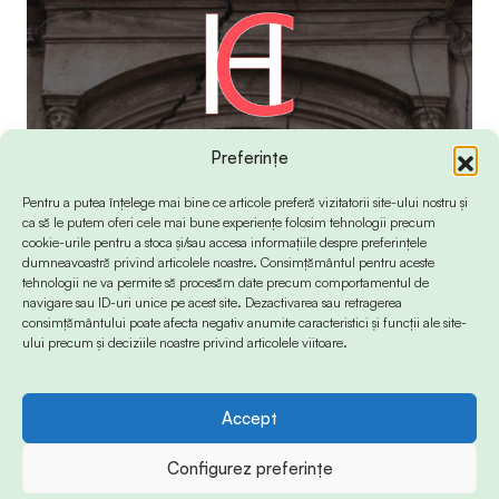
Preferințe
Pentru a putea înțelege mai bine ce articole preferă vizitatorii site-ului nostru și
ca să le putem oferi cele mai bune experiențe folosim tehnologii precum
cookie-urile pentru a stoca și/sau accesa informațiile despre preferințele
dumneavoastră privind articolele noastre. Consimțământul pentru aceste
tehnologii ne va permite să procesăm date precum comportamentul de
navigare sau ID-uri unice pe acest site. Dezactivarea sau retragerea
consimțământului poate afecta negativ anumite caracteristici și funcții ale site-
ului precum și deciziile noastre privind articolele viitoare.
Accept
© 2024 Info-Sud-Est. All Rights Reserved.
Configurez preferințe