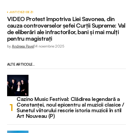
JUSTIȚIE
ZI DE ZI
VIDEO Protest împotriva Liei Savonea, din
cauza controverselor șefei Curții Supreme: Val
de eliberări ale infractorilor, bani și mai mulți
pentru magistrați
by
Andreea Pavel
14 noiembrie 2025
ALTE ARTICOLE...
Cazino Music Festival: Clădirea legendară a
Constanței, noul epicentru al muzicii clasice /
Sunetul viitorului rescrie istoria muzicii în stil
Art Nouveau (P)