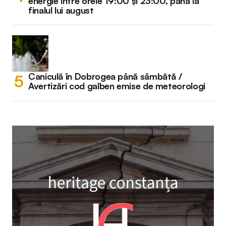
energie între orele 19:00 și 23:00, până la
finalul lui august
Caniculă în Dobrogea până sâmbătă /
Avertizări cod galben emise de meteorologi