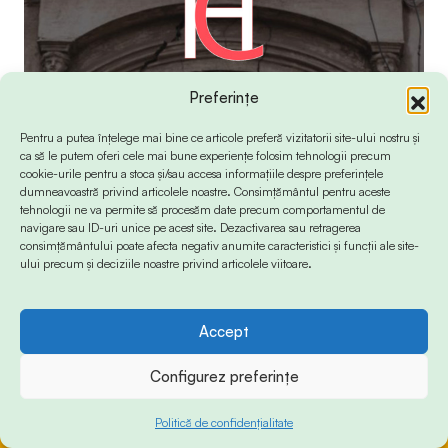
Preferințe
Pentru a putea înțelege mai bine ce articole preferă vizitatorii site-ului nostru și
ca să le putem oferi cele mai bune experiențe folosim tehnologii precum
cookie-urile pentru a stoca și/sau accesa informațiile despre preferințele
dumneavoastră privind articolele noastre. Consimțământul pentru aceste
tehnologii ne va permite să procesăm date precum comportamentul de
navigare sau ID-uri unice pe acest site. Dezactivarea sau retragerea
consimțământului poate afecta negativ anumite caracteristici și funcții ale site-
ului precum și deciziile noastre privind articolele viitoare.
Accept
© 2024 Info-Sud-Est. All Rights Reserved.
Configurez preferințe
Politică de confidențialitate