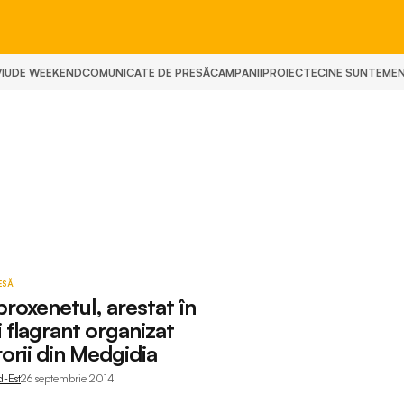
IU
DE WEEKEND
COMUNICATE DE PRESĂ
CAMPANII
PROIECTE
CINE SUNTEM
E
ESĂ
proxenetul, arestat în
 flagrant organizat
orii din Medgidia
d-Est
26 septembrie 2014