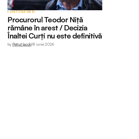
JUSTIȚIE
ZI DE ZI
Procurorul Teodor Niță
rămâne în arest / Decizia
Înaltei Curți nu este definitivă
by
Petruț Iacob
18 iunie 2026