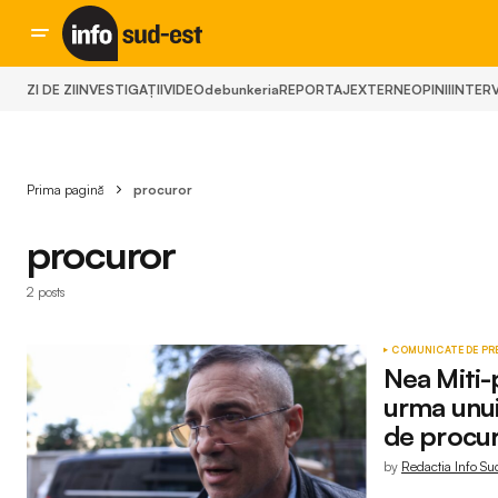
ZI DE ZI
INVESTIGAȚII
VIDEO
debunkeria
REPORTAJ
EXTERNE
OPINII
INTERV
Prima pagină
procuror
procuror
2 posts
COMUNICATE DE PR
Nea Miti-
urma unui
de procur
by
Redactia Info Su