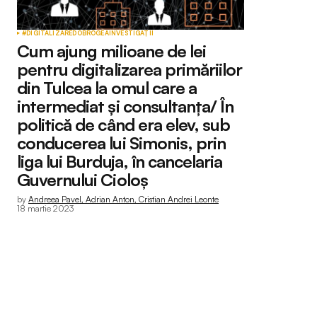
#DIGITALIZAREDOBROGEA
INVESTIGAȚII
Cum ajung milioane de lei
pentru digitalizarea primăriilor
din Tulcea la omul care a
intermediat și consultanța/ În
politică de când era elev, sub
conducerea lui Simonis, prin
liga lui Burduja, în cancelaria
Guvernului Cioloș
by
Andreea Pavel, Adrian Anton, Cristian Andrei Leonte
18 martie 2023