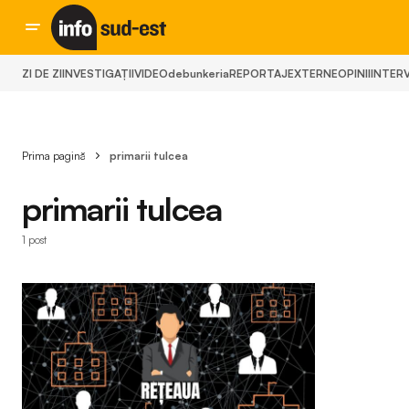
ZI DE ZI
INVESTIGAȚII
VIDEO
debunkeria
REPORTAJ
EXTERNE
OPINII
INTERV
Prima pagină
primarii tulcea
primarii tulcea
1 post