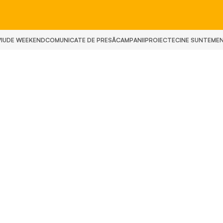
IU
DE WEEKEND
COMUNICATE DE PRESĂ
CAMPANII
PROIECTE
CINE SUNTEM
E