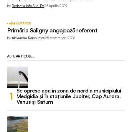
by
Redactia Info Sud-Est
25 aprilie 2019
ADMINISTRAȚIE
Primăria Saligny angajează referent
by
Alexandra Rândunică
25 septembrie 2016
ALTE ARTICOLE...
Se opreșe apa în zona de nord a municipiului
Medgidia și în stațiunile Jupiter, Cap Aurora,
Venus și Saturn