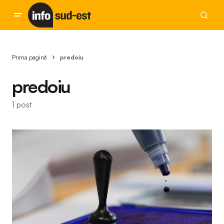
Prima pagină
predoiu
predoiu
1 post