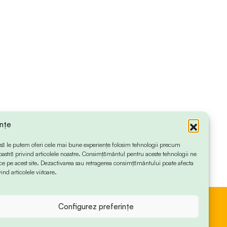
ințe
 ca să le putem oferi cele mai bune experiențe folosim tehnologii precum
oastră privind articolele noastre. Consimțământul pentru aceste tehnologii ne
 pe acest site. Dezactivarea sau retragerea consimțământului poate afecta
ind articolele viitoare.
Configurez preferințe