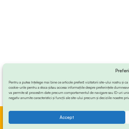
Prefer
Pentru a putea înțelege mai bine ce articole preferă vizitatorii site-ului nostru și
cookie-urile pentru a stoca și/sau accesa informațiile despre preferințele dumneav
va permite să procesăm date precum comportamentul de navigare sau ID-uri unice
negativ anumite caracteristici și funcții ale site-ului precum și deciziile noastre priv
Accept
© 2024 Info-Sud-Est. All Rights Reserved.