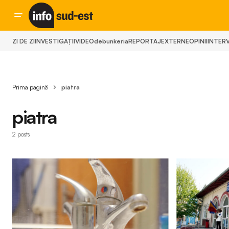
ZI DE ZI
INVESTIGAȚII
VIDEO
debunkeria
REPORTAJ
EXTERNE
OPINII
INTERV
Prima pagină
piatra
piatra
2 posts