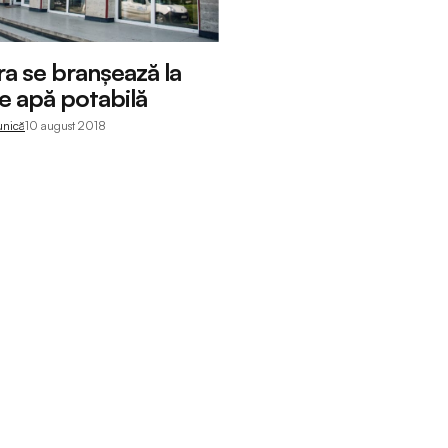
ra se branșează la
e apă potabilă
unică
10 august 2018