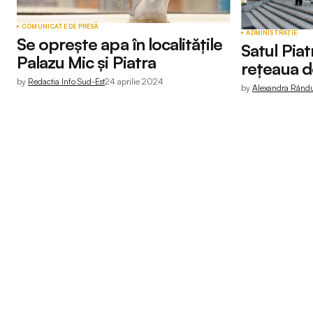
COMUNICATE DE PRESĂ
ADMINISTRAȚIE
Se oprește apa în localitățile
Satul Piat
Palazu Mic și Piatra
rețeaua d
by
Redactia Info Sud-Est
24 aprilie 2024
by
Alexandra Rând