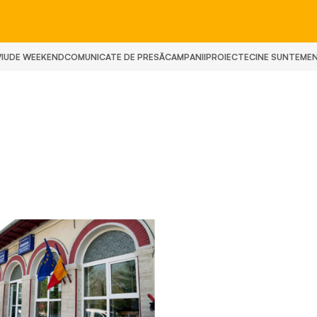
IU
DE WEEKEND
COMUNICATE DE PRESĂ
CAMPANII
PROIECTE
CINE SUNTEM
E