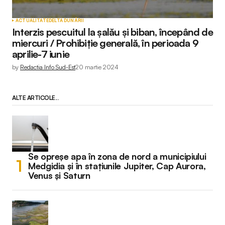
ACTUALITATE
DELTA DUNĂRII
Interzis pescuitul la șalău și biban, începând de
miercuri / Prohibiție generală, în perioada 9
aprilie-7 iunie
by
Redactia Info Sud-Est
20 martie 2024
ALTE ARTICOLE...
Se opreșe apa în zona de nord a municipiului
Medgidia și în stațiunile Jupiter, Cap Aurora,
Venus și Saturn