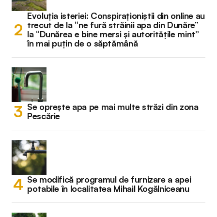
Evoluția isteriei: Conspiraționiștii din online au
trecut de la “ne fură străinii apa din Dunăre”
la “Dunărea e bine mersi și autoritățile mint”
în mai puțin de o săptămână
Se oprește apa pe mai multe străzi din zona
Pescărie
Se modifică programul de furnizare a apei
potabile în localitatea Mihail Kogălniceanu