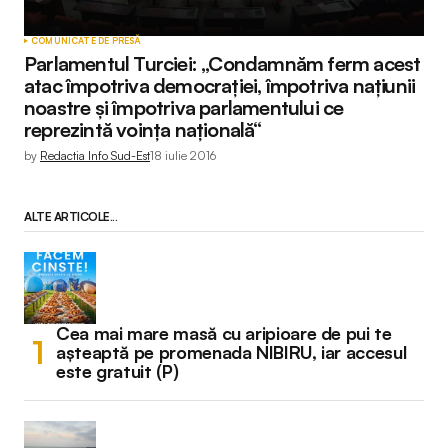
COMUNICATE DE PRESĂ
Parlamentul Turciei: „Condamnăm ferm acest
atac împotriva democrației, împotriva națiunii
noastre și împotriva parlamentului ce
reprezintă voința națională“
by
Redactia Info Sud-Est
18 iulie 2016
ALTE ARTICOLE...
Cea mai mare masă cu aripioare de pui te
așteaptă pe promenada NIBIRU, iar accesul
este gratuit (P)