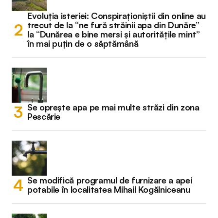
Evoluția isteriei: Conspiraționiștii din online au
trecut de la “ne fură străinii apa din Dunăre”
la “Dunărea e bine mersi și autoritățile mint”
în mai puțin de o săptămână
Se oprește apa pe mai multe străzi din zona
Pescărie
Se modifică programul de furnizare a apei
potabile în localitatea Mihail Kogălniceanu