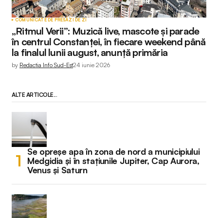
COMUNICATE DE PRESĂ
ZI DE ZI
„Ritmul Verii”: Muzică live, mascote și parade
în centrul Constanței, în fiecare weekend până
la finalul lunii august, anunță primăria
by
Redactia Info Sud-Est
24 iunie 2026
ALTE ARTICOLE...
Se opreșe apa în zona de nord a municipiului
Medgidia și în stațiunile Jupiter, Cap Aurora,
Venus și Saturn