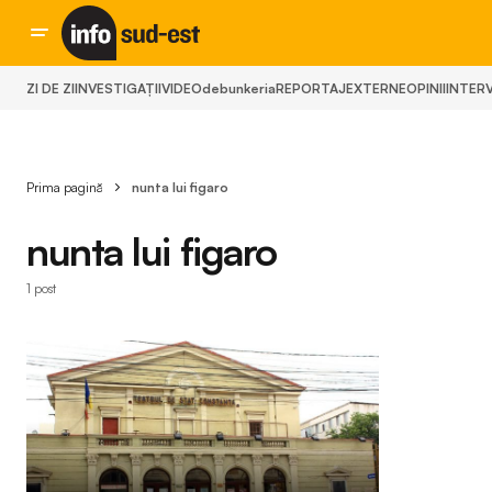
ZI DE ZI
INVESTIGAȚII
VIDEO
debunkeria
REPORTAJ
EXTERNE
OPINII
INTERV
Prima pagină
nunta lui figaro
nunta lui figaro
1 post