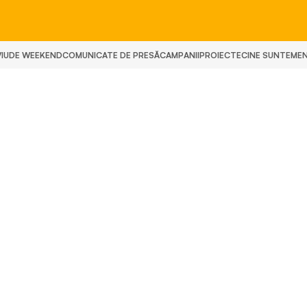
IU
DE WEEKEND
COMUNICATE DE PRESĂ
CAMPANII
PROIECTE
CINE SUNTEM
E