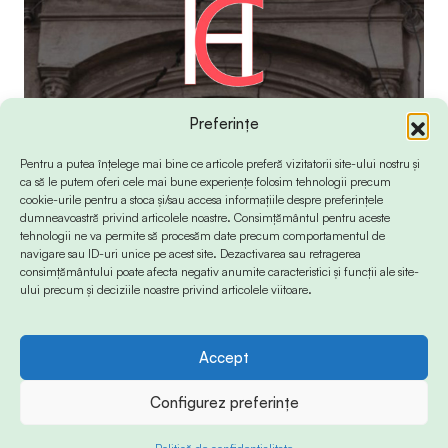
Preferințe
Pentru a putea înțelege mai bine ce articole preferă vizitatorii site-ului nostru și
ca să le putem oferi cele mai bune experiențe folosim tehnologii precum
cookie-urile pentru a stoca și/sau accesa informațiile despre preferințele
dumneavoastră privind articolele noastre. Consimțământul pentru aceste
tehnologii ne va permite să procesăm date precum comportamentul de
navigare sau ID-uri unice pe acest site. Dezactivarea sau retragerea
consimțământului poate afecta negativ anumite caracteristici și funcții ale site-
ului precum și deciziile noastre privind articolele viitoare.
Accept
© 2024 Info-Sud-Est. All Rights Reserved.
Configurez preferințe