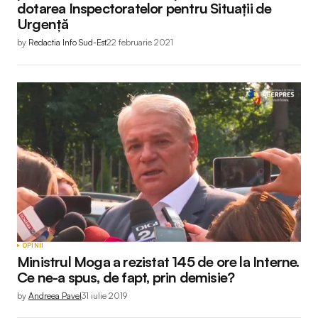
dotarea Inspectoratelor pentru Situații de
Urgență
by
Redactia Info Sud-Est
22 februarie 2021
OPINII
Ministrul Moga a rezistat 145 de ore la Interne.
Ce ne-a spus, de fapt, prin demisie?
by
Andreea Pavel
31 iulie 2019