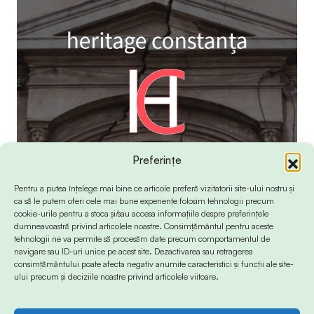
Preferințe
Pentru a putea înțelege mai bine ce articole preferă vizitatorii site-ului nostru și
ca să le putem oferi cele mai bune experiențe folosim tehnologii precum
cookie-urile pentru a stoca și/sau accesa informațiile despre preferințele
dumneavoastră privind articolele noastre. Consimțământul pentru aceste
tehnologii ne va permite să procesăm date precum comportamentul de
navigare sau ID-uri unice pe acest site. Dezactivarea sau retragerea
consimțământului poate afecta negativ anumite caracteristici și funcții ale site-
ului precum și deciziile noastre privind articolele viitoare.