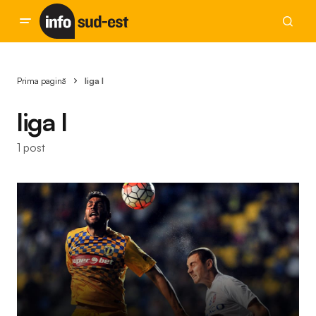
Prima pagină
liga I
liga I
1 post