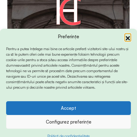
Preferințe
Pentru a putea înțelege mai bine ce articole preferă vizitatorii site-ului nostru și
ca să le putem oferi cele mai bune experiențe folosim tehnologii precum
cookie-urile pentru a stoca și/sau accesa informațiile despre preferințele
dumneavoastră privind articolele noastre. Consimțământul pentru aceste
tehnologii ne va permite să procesăm date precum comportamentul de
navigare sau ID-uri unice pe acest site. Dezactivarea sau retragerea
consimțământului poate afecta negativ anumite caracteristici și funcții ale site-
ului precum și deciziile noastre privind articolele viitoare.
Accept
© 2024 Info-Sud-Est. All Rights Reserved.
Configurez preferințe
Politică de confidențialitate