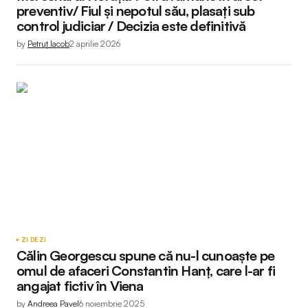
preventiv/ Fiul și nepotul său, plasați sub
control judiciar / Decizia este definitivă
by
Petruț Iacob
2 aprilie 2026
ZI DE ZI
Călin Georgescu spune că nu-l cunoaște pe
omul de afaceri Constantin Hanț, care l-ar fi
angajat fictiv în Viena
by
Andreea Pavel
6 noiembrie 2025