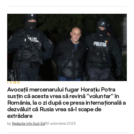
ZI DE ZI
Avocații mercenarului fugar Horațiu Potra
susțin că acesta vrea să revină ”voluntar” în
România, la o zi după ce presa internațională a
dezvăluit că Rusia vrea să-l scape de
extrădare
by
Redactia Info Sud-Est
30 octombrie 2025