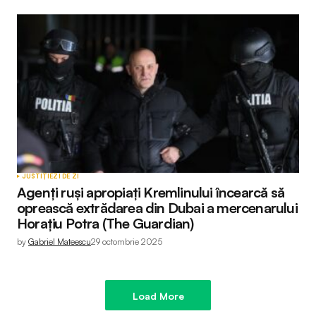
JUSTIȚIE
ZI DE ZI
Agenți ruși apropiați Kremlinului încearcă să
oprească extrădarea din Dubai a mercenarului
Horațiu Potra (The Guardian)
by
Gabriel Mateescu
29 octombrie 2025
Load More