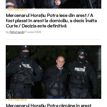
JUSTIȚIE
ZI DE ZI
Mercenarul Horațiu Potra iese din arest / A
fost plasat în arest la domiciliu, a decis Înalta
Curte / Decizia este definitivă
by
Petruț Iacob
17 iunie 2026
JUSTIȚIE
ZI DE ZI
Mercenarul Horațiu Potra rămâne în arest