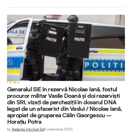
ZI DE ZI
Generalul SIE în rezervă Nicolae Iană, fostul
procuror militar Vasile Doană și doi rezerviști
din SRI, vizați de percheziții în dosarul DNA
legat de un afacerist din Vaslui / Nicolae Iană,
apropiat de gruparea Călin Georgescu –
Horațiu Potra
by
Redactia Info Sud-Est
5 noiembrie 2025