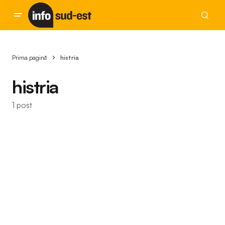
Prima pagină
histria
histria
1 post