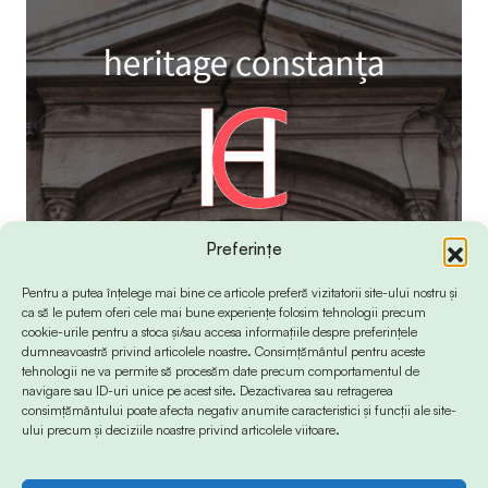
Preferințe
Pentru a putea înțelege mai bine ce articole preferă vizitatorii site-ului nostru și
ca să le putem oferi cele mai bune experiențe folosim tehnologii precum
cookie-urile pentru a stoca și/sau accesa informațiile despre preferințele
dumneavoastră privind articolele noastre. Consimțământul pentru aceste
tehnologii ne va permite să procesăm date precum comportamentul de
navigare sau ID-uri unice pe acest site. Dezactivarea sau retragerea
consimțământului poate afecta negativ anumite caracteristici și funcții ale site-
ului precum și deciziile noastre privind articolele viitoare.