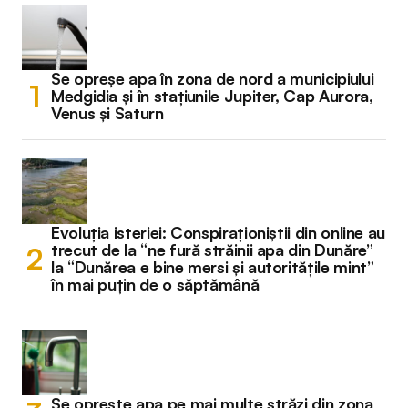
Se opreșe apa în zona de nord a municipiului
Medgidia și în stațiunile Jupiter, Cap Aurora,
Venus și Saturn
Evoluția isteriei: Conspiraționiștii din online au
trecut de la “ne fură străinii apa din Dunăre”
la “Dunărea e bine mersi și autoritățile mint”
în mai puțin de o săptămână
Se oprește apa pe mai multe străzi din zona