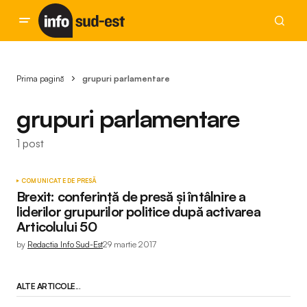
Prima pagină
grupuri parlamentare
grupuri parlamentare
1 post
COMUNICATE DE PRESĂ
Brexit: conferinţă de presă şi întâlnire a
liderilor grupurilor politice după activarea
Articolului 50
by
Redactia Info Sud-Est
29 martie 2017
ALTE ARTICOLE...