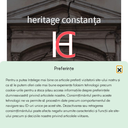
Preferințe
Pentru a putea înțelege mai bine ce articole preferă vizitatorii site-ului nostru și
ca să le putem oferi cele mai bune experiențe folosim tehnologii precum
cookie-urile pentru a stoca și/sau accesa informațiile despre preferințele
dumneavoastră privind articolele noastre. Consimțământul pentru aceste
tehnologii ne va permite să procesăm date precum comportamentul de
navigare sau ID-uri unice pe acest site. Dezactivarea sau retragerea
consimțământului poate afecta negativ anumite caracteristici și funcții ale site-
ului precum și deciziile noastre privind articolele viitoare.