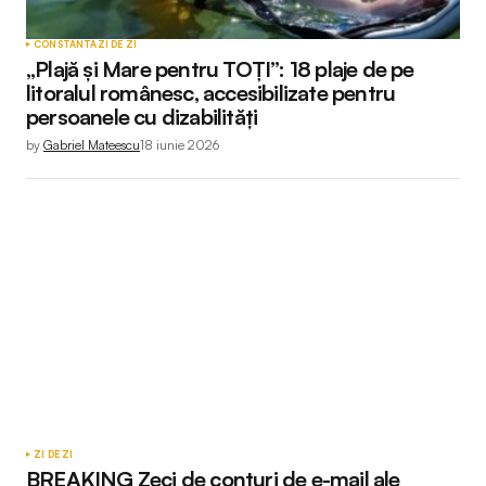
CONSTANTA
ZI DE ZI
„Plajă și Mare pentru TOȚI”: 18 plaje de pe
litoralul românesc, accesibilizate pentru
persoanele cu dizabilități
by
Gabriel Mateescu
18 iunie 2026
ZI DE ZI
BREAKING Zeci de conturi de e-mail ale