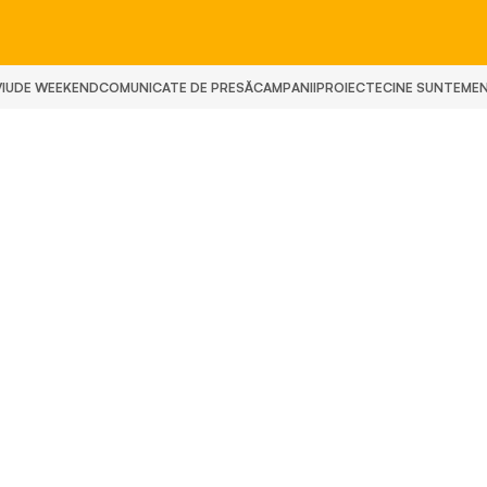
IU
DE WEEKEND
COMUNICATE DE PRESĂ
CAMPANII
PROIECTE
CINE SUNTEM
E