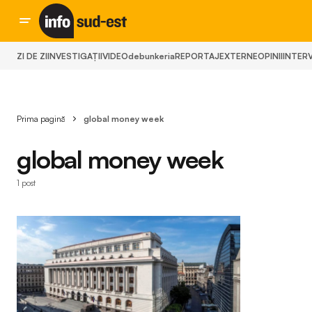
ZI DE ZI
INVESTIGAȚII
VIDEO
debunkeria
REPORTAJ
EXTERNE
OPINII
INTERV
Prima pagină
global money week
global money week
1 post