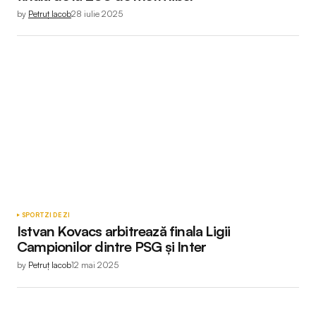
by
Petruț Iacob
28 iulie 2025
SPORT
ZI DE ZI
Istvan Kovacs arbitrează finala Ligii
Campionilor dintre PSG și Inter
by
Petruț Iacob
12 mai 2025