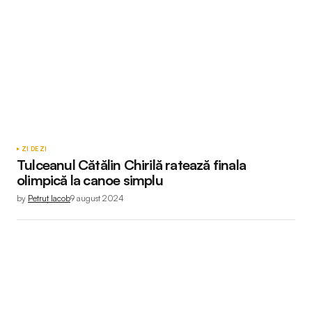
ZI DE ZI
Tulceanul Cătălin Chirilă ratează finala
olimpică la canoe simplu
by
Petruț Iacob
9 august 2024