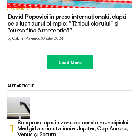
RECOMANDATE
SPORT
David Popovici în presa internațională, după
ce a luat aurul olimpic: ”Tăticul clorului” și
”cursa finală meteorică”
by
Gabriel Mateescu
30 iulie 2024
Load More
ALTE ARTICOLE...
Se opreșe apa în zona de nord a municipiului
Medgidia și în stațiunile Jupiter, Cap Aurora,
Venus și Saturn