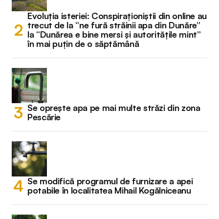
Evoluția isteriei: Conspiraționiștii din online au
trecut de la “ne fură străinii apa din Dunăre”
la “Dunărea e bine mersi și autoritățile mint”
în mai puțin de o săptămână
Se oprește apa pe mai multe străzi din zona
Pescărie
Se modifică programul de furnizare a apei
potabile în localitatea Mihail Kogălniceanu