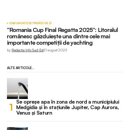
COMUNICATE DE PRESĂ
ZI DE ZI
”Romania Cup Final Regatta 2025”: Litoralul
românesc găzduiește una dintre cele mai
importante competiții de yachting
by
Redactia Info Sud-Est
21 august 2025
ALTE ARTICOLE...
Se opreșe apa în zona de nord a municipiului
Medgidia și în stațiunile Jupiter, Cap Aurora,
Venus și Saturn