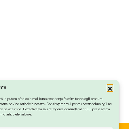
ințe
 ca să le putem oferi cele mai bune experiențe folosim tehnologii precum
oastră privind articolele noastre. Consimțământul pentru aceste tehnologii ne
 pe acest site. Dezactivarea sau retragerea consimțământului poate afecta
ind articolele viitoare.