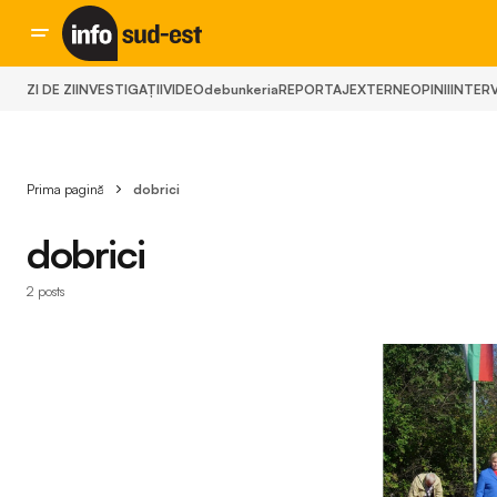
ZI DE ZI
INVESTIGAȚII
VIDEO
debunkeria
REPORTAJ
EXTERNE
OPINII
INTERV
Prima pagină
dobrici
dobrici
2 posts