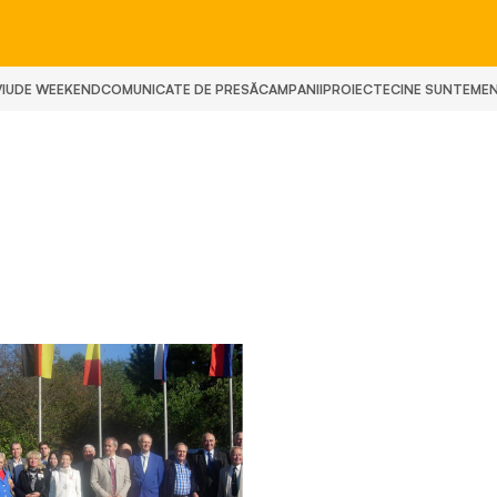
IU
DE WEEKEND
COMUNICATE DE PRESĂ
CAMPANII
PROIECTE
CINE SUNTEM
E