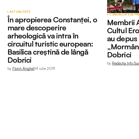
ACTUALITATE
COMUNICATE DE PR
În apropierea Constanţei, o
Membrii A
mare descoperire
Cultul Er
arheologică va intra în
au depus 
circuitul turistic european:
„Mormântu
Basilica creştină de lângă
Dobrici
Dobrici
by
Redactia Info Su
by
Florin Anghel
14 iulie 2019