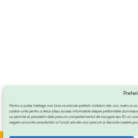
Prefer
Pentru a putea înțelege mai bine ce articole preferă vizitatorii site-ului nostru și
cookie-urile pentru a stoca și/sau accesa informațiile despre preferințele dumneav
va permite să procesăm date precum comportamentul de navigare sau ID-uri unice
negativ anumite caracteristici și funcții ale site-ului precum și deciziile noastre priv