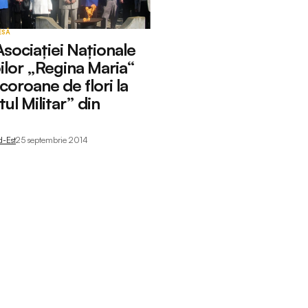
ESĂ
sociației Naționale
oilor „Regina Maria“
coroane de flori la
l Militar” din
d-Est
25 septembrie 2014