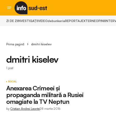
ZI DE ZI
INVESTIGAȚII
VIDEO
debunkeria
REPORTAJ
EXTERNE
OPINII
INTERV
Prima pagină
dmitri kiselev
dmitri kiselev
1 post
SOCIAL
Anexarea Crimeei și
propaganda militară a Rusiei
omagiate la TV Neptun
by
Cristian Andrei Leonte
28 martie 2016