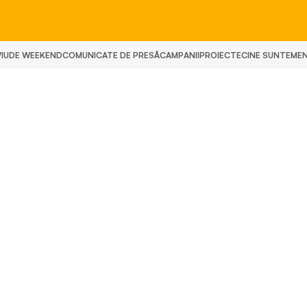
IU
DE WEEKEND
COMUNICATE DE PRESĂ
CAMPANII
PROIECTE
CINE SUNTEM
E