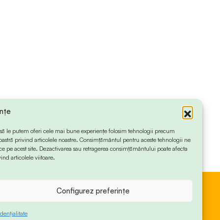
ințe
 ca să le putem oferi cele mai bune experiențe folosim tehnologii precum
oastră privind articolele noastre. Consimțământul pentru aceste tehnologii ne
 pe acest site. Dezactivarea sau retragerea consimțământului poate afecta
ind articolele viitoare.
Configurez preferințe
dențialitate