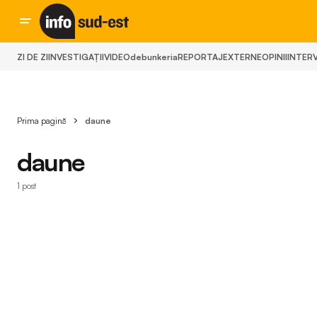
ZI DE ZI
INVESTIGAȚII
VIDEO
debunkeria
REPORTAJ
EXTERNE
OPINII
INTERV
Prima pagină
daune
daune
1 post