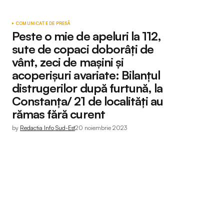
COMUNICATE DE PRESĂ
Peste o mie de apeluri la 112,
sute de copaci doborâți de
vânt, zeci de mașini și
acoperișuri avariate: Bilanțul
distrugerilor după furtună, la
Constanța/ 21 de localități au
rămas fără curent
by
Redactia Info Sud-Est
20 noiembrie 2023