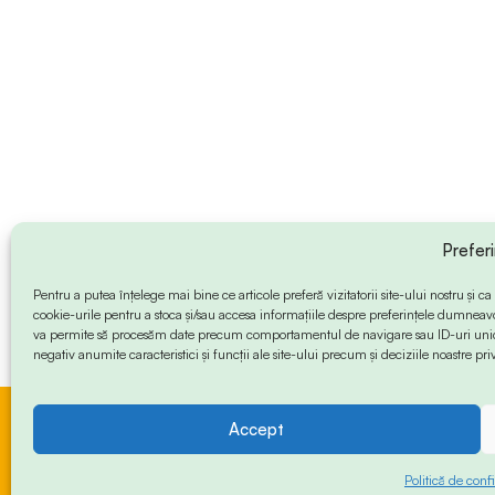
Prefer
Pentru a putea înțelege mai bine ce articole preferă vizitatorii site-ului nostru și
cookie-urile pentru a stoca și/sau accesa informațiile despre preferințele dumneav
va permite să procesăm date precum comportamentul de navigare sau ID-uri unice
negativ anumite caracteristici și funcții ale site-ului precum și deciziile noastre priv
Accept
© 2024 Info-Sud-Est. All Rights Reserved.
Politică de confi