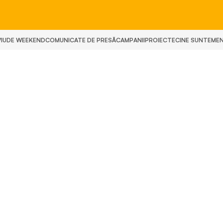
IU
DE WEEKEND
COMUNICATE DE PRESĂ
CAMPANII
PROIECTE
CINE SUNTEM
E