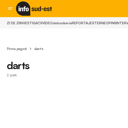
ZI DE ZI
INVESTIGAȚII
VIDEO
debunkeria
REPORTAJ
EXTERNE
OPINII
INTERV
Prima pagină
darts
darts
2 posts