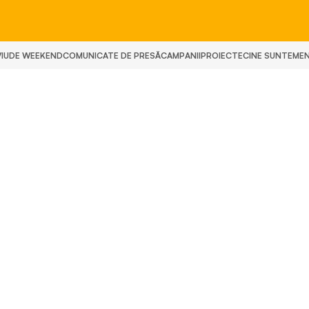
IU
DE WEEKEND
COMUNICATE DE PRESĂ
CAMPANII
PROIECTE
CINE SUNTEM
E