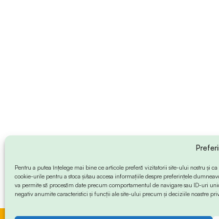
Prefer
Pentru a putea înțelege mai bine ce articole preferă vizitatorii site-ului nostru și
cookie-urile pentru a stoca și/sau accesa informațiile despre preferințele dumneav
va permite să procesăm date precum comportamentul de navigare sau ID-uri unice
negativ anumite caracteristici și funcții ale site-ului precum și deciziile noastre priv