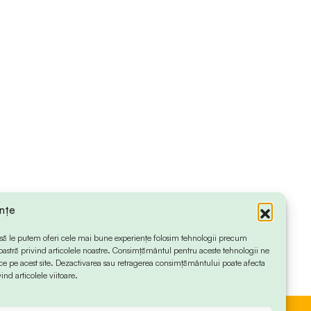
ințe
 ca să le putem oferi cele mai bune experiențe folosim tehnologii precum
oastră privind articolele noastre. Consimțământul pentru aceste tehnologii ne
 pe acest site. Dezactivarea sau retragerea consimțământului poate afecta
ind articolele viitoare.