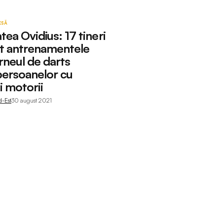
ESĂ
tea Ovidius: 17 tineri
t antrenamentele
rneul de darts
persoanelor cu
ți motorii
d-Est
30 august 2021