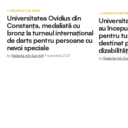
COMUNICATE DE PRESĂ
COMUNICATE DE PR
Universitatea Ovidius din
Universita
Constanţa, medaliată cu
au începu
bronz la turneul internațional
pentru tu
de darts pentru persoane cu
destinat 
nevoi speciale
dizabilită
by
Redactia Info Sud-Est
17 noiembrie 2021
by
Redactia Info Su