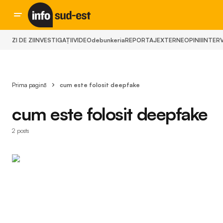
ZI DE ZI
INVESTIGAȚII
VIDEO
debunkeria
REPORTAJ
EXTERNE
OPINII
INTERV
Prima pagină
cum este folosit deepfake
cum este folosit deepfake
2 posts