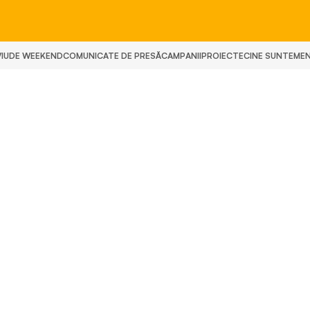
IU
DE WEEKEND
COMUNICATE DE PRESĂ
CAMPANII
PROIECTE
CINE SUNTEM
E