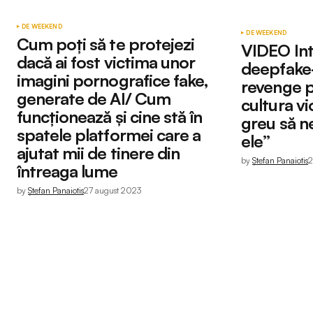
DE WEEKEND
DE WEEKEND
Cum poți să te protejezi
VIDEO Inte
dacă ai fost victima unor
deepfake-
imagini pornografice fake,
revenge p
generate de AI/ Cum
cultura vi
funcționează și cine stă în
greu să n
spatele platformei care a
ele”
ajutat mii de tinere din
by
Ștefan Panaiotis
2
întreaga lume
by
Ștefan Panaiotis
27 august 2023