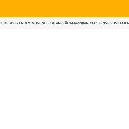
IU
DE WEEKEND
COMUNICATE DE PRESĂ
CAMPANII
PROIECTE
CINE SUNTEM
E