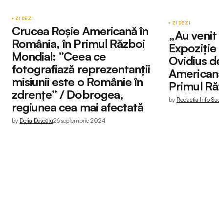
ZI DE ZI
ZI DE ZI
Crucea Roșie Americană în
„Au venit
România, în Primul Război
Expoziție 
Mondial: ”Ceea ce
Ovidius d
fotografiază reprezentanții
American
misiunii este o Românie în
Primul Ră
zdrențe” / Dobrogea,
by
Redactia Info Su
regiunea cea mai afectată
by
Delia Dascălu
26 septembrie 2024