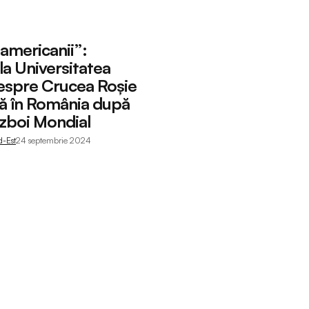
 americanii”:
la Universitatea
espre Crucea Roșie
ă în România după
zboi Mondial
d-Est
24 septembrie 2024