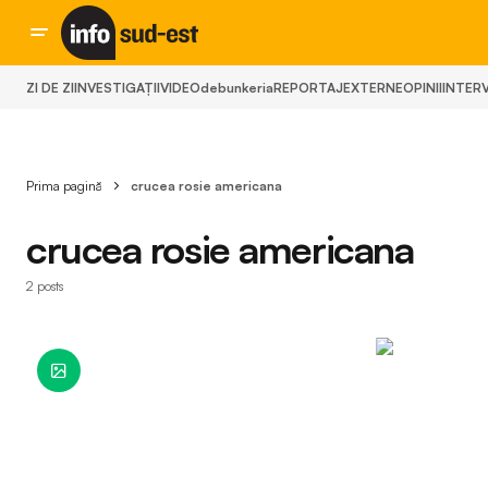
ZI DE ZI
INVESTIGAȚII
VIDEO
debunkeria
REPORTAJ
EXTERNE
OPINII
INTERV
Prima pagină
crucea rosie americana
crucea rosie americana
2 posts