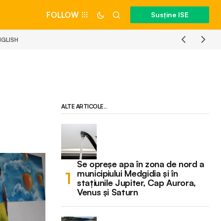
FOLLOW
Susține ISE
NGLISH
ALTE ARTICOLE...
Se opreșe apa în zona de nord a
municipiului Medgidia și în
stațiunile Jupiter, Cap Aurora,
Venus și Saturn