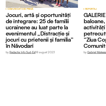
COMUNICATE DE PRESĂ
REPORTAJ
Jocuri, artă și oportunități
GALERIE 
de integrare: 25 de familii
baloane, 
ucrainene au luat parte la
activităț
evenimentul „Distracție și
petrecut 
jocuri cu prietenii și familia”
“Ziua Cop
în Năvodari
Comunita
by
Redactia Info Sud-Est
18 august 2023
by
Gabriel Matees