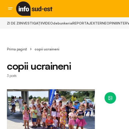
ZI DE ZI
INVESTIGAȚII
VIDEO
debunkeria
REPORTAJ
EXTERNE
OPINII
INTERV
Prima pagină
copii ucraineni
copii ucraineni
3 posts