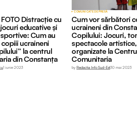
COMUNICATE DE PRESĂ
FOTO Distracție cu
Cum vor sărbători co
jocuri educative și
ucraineni din Consta
i sportive: Cum au
Copilului: Jocuri, to
copiii ucraineni
spectacole artistice,
ilului” la centrul
organizate la Centru
ria din Constanța
Comunitaria
cu
1 iunie 2023
by
Redactia Info Sud-Est
30 mai 2023