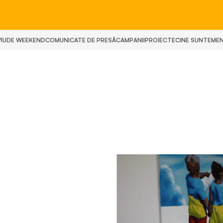
IU
DE WEEKEND
COMUNICATE DE PRESĂ
CAMPANII
PROIECTE
CINE SUNTEM
E