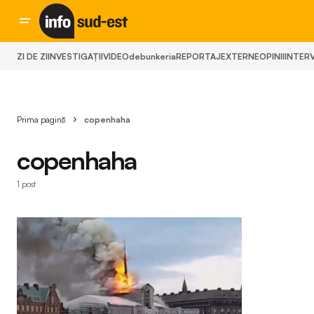
ZI DE ZI
INVESTIGAȚII
VIDEO
debunkeria
REPORTAJ
EXTERNE
OPINII
INTERV
Prima pagină
copenhaha
copenhaha
1 post