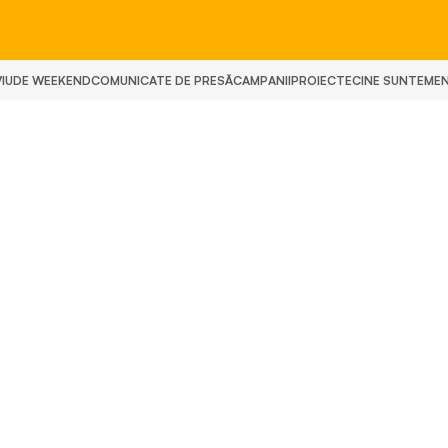
IU
DE WEEKEND
COMUNICATE DE PRESĂ
CAMPANII
PROIECTE
CINE SUNTEM
E