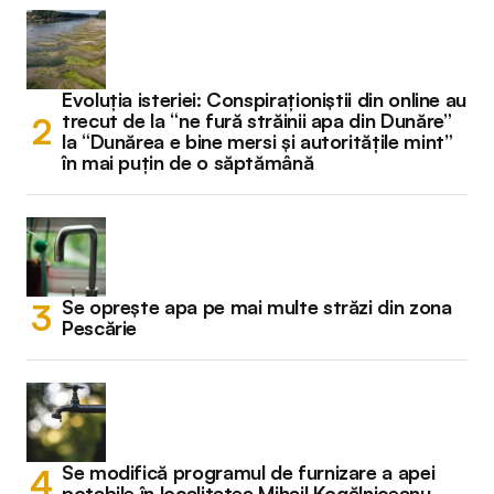
Evoluția isteriei: Conspiraționiștii din online au
trecut de la “ne fură străinii apa din Dunăre”
la “Dunărea e bine mersi și autoritățile mint”
în mai puțin de o săptămână
Se oprește apa pe mai multe străzi din zona
Pescărie
Se modifică programul de furnizare a apei
potabile în localitatea Mihail Kogălniceanu