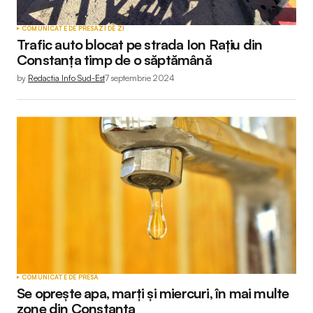
COMUNICATE DE PRESĂ
ZI DE ZI
Trafic auto blocat pe strada Ion Rațiu din
Constanța timp de o săptămână
by
Redactia Info Sud-Est
7 septembrie 2024
COMUNICATE DE PRESĂ
Se oprește apa, marți și miercuri, în mai multe
zone din Constanța