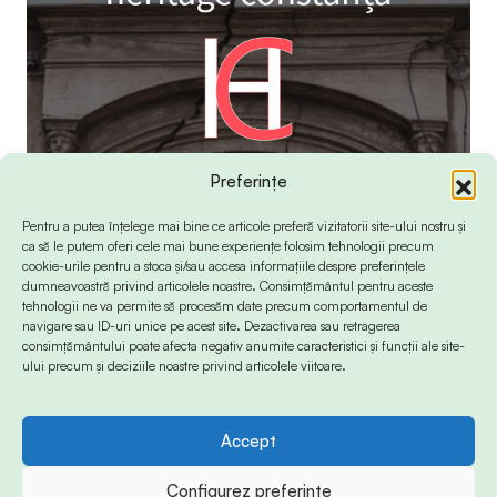
Preferințe
Pentru a putea înțelege mai bine ce articole preferă vizitatorii site-ului nostru și
ca să le putem oferi cele mai bune experiențe folosim tehnologii precum
cookie-urile pentru a stoca și/sau accesa informațiile despre preferințele
dumneavoastră privind articolele noastre. Consimțământul pentru aceste
tehnologii ne va permite să procesăm date precum comportamentul de
navigare sau ID-uri unice pe acest site. Dezactivarea sau retragerea
consimțământului poate afecta negativ anumite caracteristici și funcții ale site-
ului precum și deciziile noastre privind articolele viitoare.
Accept
© 2024 Info-Sud-Est. All Rights Reserved.
Configurez preferințe