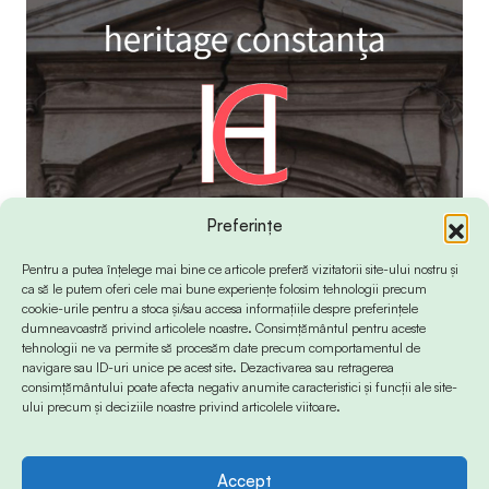
Preferințe
Pentru a putea înțelege mai bine ce articole preferă vizitatorii site-ului nostru și
ca să le putem oferi cele mai bune experiențe folosim tehnologii precum
cookie-urile pentru a stoca și/sau accesa informațiile despre preferințele
dumneavoastră privind articolele noastre. Consimțământul pentru aceste
tehnologii ne va permite să procesăm date precum comportamentul de
navigare sau ID-uri unice pe acest site. Dezactivarea sau retragerea
consimțământului poate afecta negativ anumite caracteristici și funcții ale site-
ului precum și deciziile noastre privind articolele viitoare.
Accept