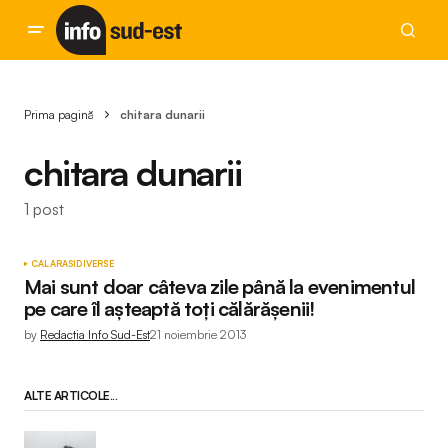
Prima pagină
chitara dunarii
chitara dunarii
1 post
CALARASI
DIVERSE
Mai sunt doar câteva zile până la evenimentul
pe care îl așteaptă toți călărășenii!
by
Redactia Info Sud-Est
21 noiembrie 2013
ALTE ARTICOLE...